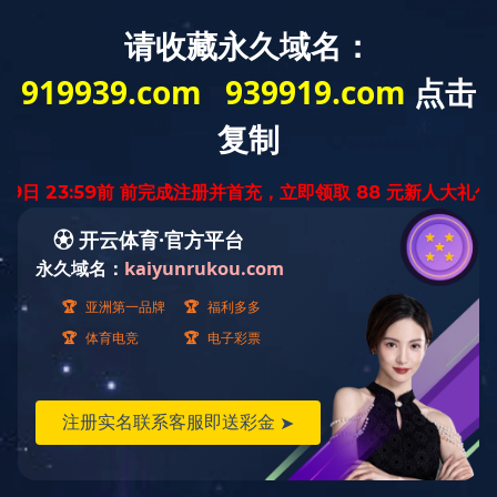
|
|
中文
日本语
韩
|
语
网站收藏
首页
多宝（中国）
产
您所在的位置
首页
>
联系我们
地址：北京市朝阳区北
邮编：100101
电话：010-6493-64